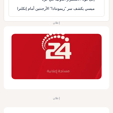
ميسي يكشف سر "ريمونتادا" الأرجنتين أمام إنكلترا
إعلان
إعلان