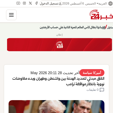
language
person
الخميس, 6 أغسطس 2026
العربية
تسجيل الدخول
gation
chevron_left
pause
/
chevron_right
إسبانيا أبطال كأس العالم للمرة الثانية على حساب الأرجنتين
عاجل
إعلان
آخر تحديث 28 May 2026 20:11
أميركا سياسة
اتفاق مبدئي لتمديد الهدنة بين واشنطن وطهران وبدء مفاوضات
نووية بانتظار موافقة ترامب
chat_bubble
0 تعليقات