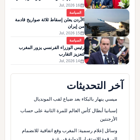
غزة
calendar_month
16 Jul, 2026
السياسة
الأردن يعلن إسقاط ثلاثة صواريخ قادمة
من إيران
calendar_month
15 Jul, 2026
السياسة
رئيس الوزراء الفرنسي يزور المغرب
لتعزيز التقارب
calendar_month
14 Jul, 2026
آخر التحديثات
ميسي ينهار بالبكاء بعد ضياع لقب المونديال
إسبانيا أبطال كأس العالم للمرة الثانية على حساب
الأرجنتين
وسائل إعلام رسمية: المغرب وقع اتفاقية للانضمام
إلى قوة الاستقرار الدولية في غزة