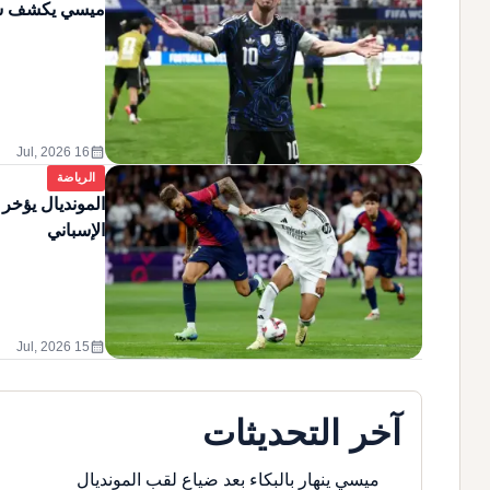
ميسي يكشف سر "
calendar_month
16 Jul, 2026
الرياضة
المونديال يؤخر
الإسباني
calendar_month
15 Jul, 2026
آخر التحديثات
ميسي ينهار بالبكاء بعد ضياع لقب المونديال