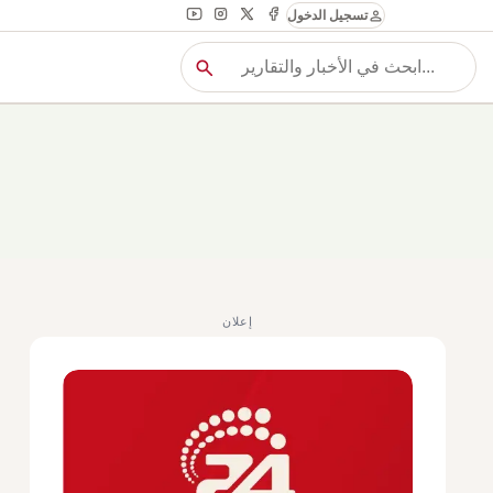
person
تسجيل الدخول
search
بح
بحث
إعلان