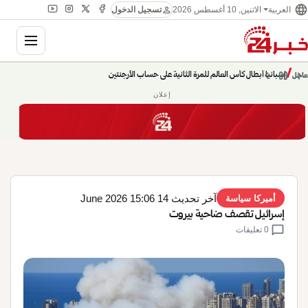
language
person
الاثنين, 10 أغسطس 2026
العربية
تسجيل الدخول
gation
chevron_left
pause
/
chevron_right
إسبانيا أبطال كأس العالم للمرة الثانية على حساب الأرجنتين
عاجل
إعلان
آخر تحديث 14 June 2026 15:06
أميركا سياسة
إسرائيل تقصف ضاحية بيروت
chat_bubble
0 تعليقات