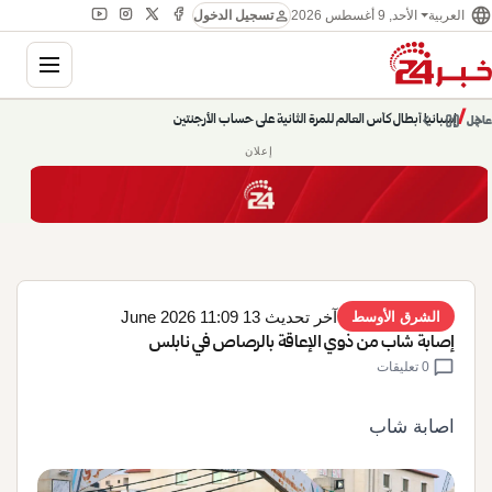
language
person
الأحد, 9 أغسطس 2026
العربية
تسجيل الدخول
gation
chevron_left
pause
/
chevron_right
إسبانيا أبطال كأس العالم للمرة الثانية على حساب الأرجنتين
عاجل
إعلان
آخر تحديث 13 June 2026 11:09
الشرق الأوسط
إصابة شاب من ذوي الإعاقة بالرصاص في نابلس
chat_bubble
0 تعليقات
اصابة شاب