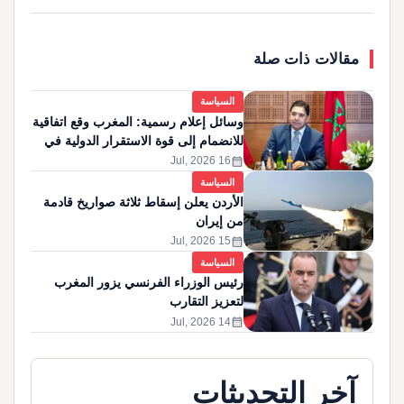
مقالات ذات صلة
السياسة
وسائل إعلام رسمية: المغرب وقع اتفاقية
للانضمام إلى قوة الاستقرار الدولية في
غزة
calendar_month
16 Jul, 2026
السياسة
الأردن يعلن إسقاط ثلاثة صواريخ قادمة
من إيران
calendar_month
15 Jul, 2026
السياسة
رئيس الوزراء الفرنسي يزور المغرب
لتعزيز التقارب
calendar_month
14 Jul, 2026
آخر التحديثات