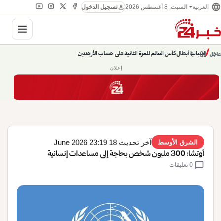
language
person
السبت, 8 أغسطس 2026
العربية
تسجيل الدخول
gation
إسبانيا أبطال كأس العالم للمرة الثانية على حساب الأرجنتين
chevron_left
pause
/
chevron_right
عاجل
حديث الساعة: سيناريوهات قادمة 745
إعلان
آخر تحديث 18 June 2026 23:19
الشرق الأوسط
أوتشا: 300 مليون شخص بحاجة إلى مساعدات إنسانية
chat_bubble
0 تعليقات