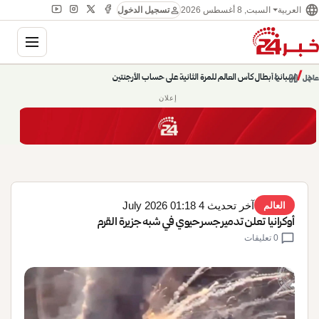
language
person
السبت, 8 أغسطس 2026
العربية
تسجيل الدخول
gation
إسبانيا أبطال كأس العالم للمرة الثانية على حساب الأرجنتين
chevron_left
pause
/
chevron_right
عاجل
حديث الساعة: سيناريوهات قادمة 745
إعلان
آخر تحديث 4 July 2026 01:18
العالم
أوكرانيا تعلن تدمير جسر حيوي في شبه جزيرة القرم
chat_bubble
0 تعليقات