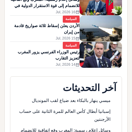
للانضمام إلى قوة الاستقرار الدولية في
غزة
calendar_month
16 Jul, 2026
السياسة
الأردن يعلن إسقاط ثلاثة صواريخ قادمة
من إيران
calendar_month
15 Jul, 2026
السياسة
رئيس الوزراء الفرنسي يزور المغرب
لتعزيز التقارب
calendar_month
14 Jul, 2026
آخر التحديثات
ميسي ينهار بالبكاء بعد ضياع لقب المونديال
إسبانيا أبطال كأس العالم للمرة الثانية على حساب
الأرجنتين
وسائل إعلام رسمية: المغرب وقع اتفاقية للانضمام