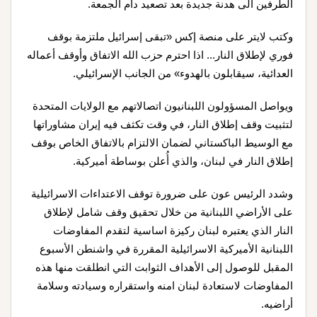
الطرفين الى هدنة جديدة بعد تصعيد دام الجمعة.
وكتب لايتر على منصة إكس «تبقى إسرائيل ملتزمة بوقف
فوري لإطلاق النار... اذا احترم حزب الله الاتفاق وأوقف أعماله
العدائية، سيقابلون بالهدوء» من الجانب الإسرائيلي.
ويواصل المسؤولون اللبنانيون اتصالاتهم مع الولايات المتحدة
لتثبيت وقف إطلاق النار، في وقت تكثف فيه إيران مشاوراتها
مع الوسيط الباكستاني لضمان الالتزام بالاتفاق الخاص بوقف
إطلاق النار في لبنان، والذي أُعلن بوساطة أميركية.
وشدد الرئيس عون على ضرورة توقف الاعتداءات الاسرائيلية
على الأراضي اللبنانية من خلال تحقيق وقف شامل لإطلاق
النار الذي يعتبره لبنان ركيزة اساسية لتقدم المفاوضات
اللبنانية الأميركية الاسرائيلية المقررة في واشنطن الأسبوع
المقبل للوصول إلى الأهداف الثوابت التي انطلقت منها هذه
المفاوضات لاستعادة لبنان امنه واستقراره وسيادته وسلامة
أراضيه.