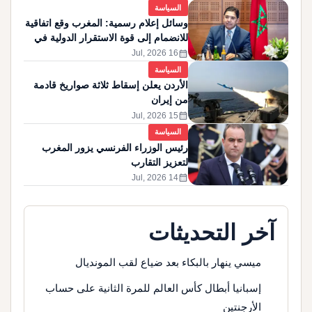
السياسة
وسائل إعلام رسمية: المغرب وقع اتفاقية
للانضمام إلى قوة الاستقرار الدولية في
غزة
calendar_month
16 Jul, 2026
السياسة
الأردن يعلن إسقاط ثلاثة صواريخ قادمة
من إيران
calendar_month
15 Jul, 2026
السياسة
رئيس الوزراء الفرنسي يزور المغرب
لتعزيز التقارب
calendar_month
14 Jul, 2026
آخر التحديثات
ميسي ينهار بالبكاء بعد ضياع لقب المونديال
إسبانيا أبطال كأس العالم للمرة الثانية على حساب
الأرجنتين