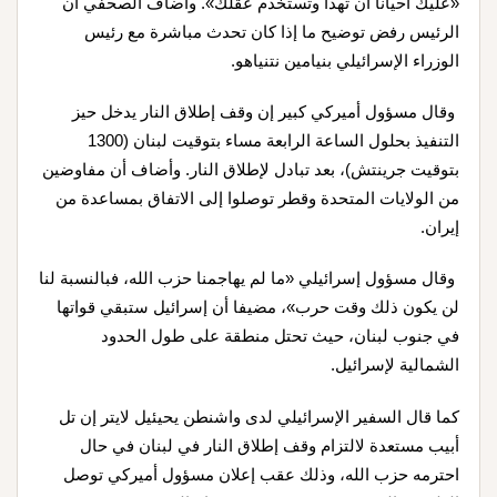
«عليك أحيانا أن تهدأ وتستخدم عقلك». وأضاف الصحفي أن
الرئيس رفض توضيح ما إذا كان تحدث مباشرة مع رئيس
الوزراء الإسرائيلي بنيامين نتنياهو.
وقال مسؤول أميركي كبير إن وقف إطلاق النار يدخل حيز
التنفيذ بحلول الساعة الرابعة مساء بتوقيت لبنان (1300
بتوقيت جرينتش)، بعد تبادل لإطلاق النار. وأضاف أن مفاوضين
من الولايات المتحدة وقطر توصلوا إلى الاتفاق بمساعدة من
إيران.
وقال مسؤول إسرائيلي «ما لم يهاجمنا حزب الله، فبالنسبة لنا
لن يكون ذلك وقت حرب»، مضيفا أن إسرائيل ستبقي قواتها
في جنوب لبنان، حيث تحتل منطقة على طول الحدود
الشمالية لإسرائيل.
كما قال السفير الإسرائيلي لدى واشنطن يحيئيل لايتر إن تل
أبيب مستعدة لالتزام وقف إطلاق النار في لبنان في حال
احترمه حزب الله، وذلك عقب إعلان مسؤول أميركي توصل