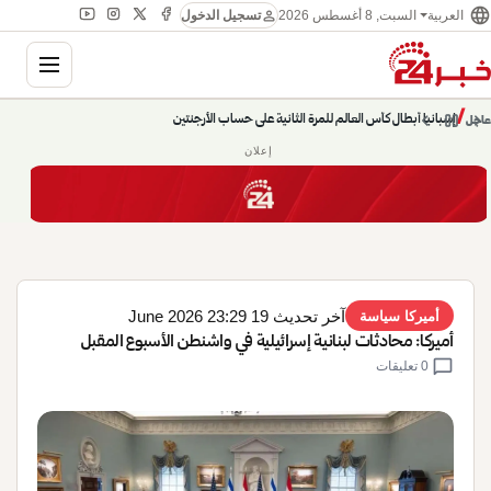
language
person
السبت, 8 أغسطس 2026
العربية
تسجيل الدخول
gation
إسبانيا أبطال كأس العالم للمرة الثانية على حساب الأرجنتين
chevron_left
pause
/
chevron_right
عاجل
حديث الساعة: سيناريوهات قادمة 745
إعلان
آخر تحديث 19 June 2026 23:29
أميركا سياسة
أميركا: محادثات لبنانية إسرائيلية في واشنطن الأسبوع المقبل
chat_bubble
0 تعليقات