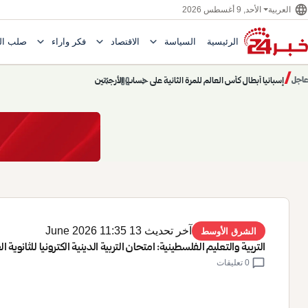
language
الأحد, 9 أغسطس 2026
العربية
expand_more
expand_more
expand_more
الرئيسية
السياسة
الاقتصاد
فكر وآراء
صلب ال
Toggle submenu for السياسة
Toggle submenu for الاقتصاد
e submenu for
/
chevron_left
pause
chevron_right
حديث الساعة: سيناريوهات قادمة 745
عاجل
حديث الساعة
آخر تحديث 13 June 2026 11:35
الشرق الأوسط
التربية والتعليم الفلسطينية: امتحان التربية الدينية الكترونيا للثانوية ا
chat_bubble
0 تعليقات