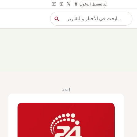
person
تسجيل الدخول
search
بح
بحث
إعلان