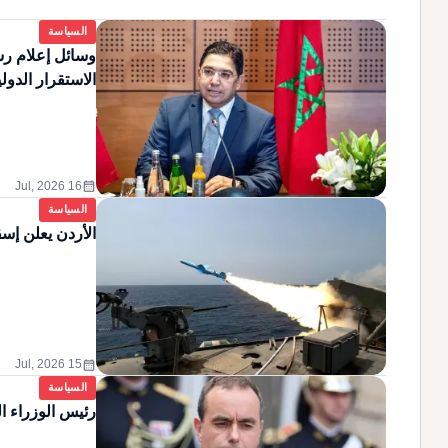
السياسة
وسائل إعلام رس
الاستقرار الدول
calendar_month
16 Jul, 2026
السياسة
الأردن يعلن إسق
calendar_month
15 Jul, 2026
السياسة
رئيس الوزراء ا