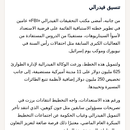
تنسيق فيدرالي
من جانبه، أمضى مكتب التحقيقات الفيدرالي «FBI» عامين
في تطوير خطته الاستباقية القائمة على فرضية الاستعداد
لأسوأ السيناريوهات، مستفيدًا من الدروس المستفادة من
الفعاليات الكبرى السابقة مثل احتفالات رأس السنة في
نيويورك وموكب يوم إسرائيل.
ولتمويل هذه الخطط، وزعت الوكالة الفيدرالية لإدارة الطوارئ
625 مليون دولار على 11 مدينة أميركية مستضيفة، إلى جانب
تخصيص 250 مليون دولار إضافية لأنظمة تتبع الطائرات
المسيرة وتحييدها.
ورغم هذه الاستعدادات، واجه التخطيط انتقادات برزت في
تصريحات مسؤولين سابقين مثل جون كوهين، الذي انتقد تأخر
التمويل الفيدرالي وغياب الحكومة عن اجتماعات التخطيط
المبكرة العام الماضي، معتبرًا ذلك فرصة ضائعة لتعزيز التعاون