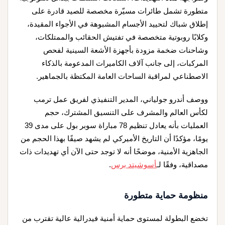
متطورة تشمل طائرات مسيّرة مخصصة للصيد قادرة على
إطلاق شباك لتحييد الأجسام المشبوهة في الأجواء المقيدة،
وكلابًا روبوتية متخصصة في تفتيش الحقائب والممتلكات،
وشاحنات ضخمة مزودة بأجهزة الأشعة السينية لفحص
المركبات، إلى جانب آلاف الكاميرات المدعومة بالذكاء
الاصطناعي لمراقبة الساحات العامة المكتظة بالجماهير.
ووصف أندرو جولياني، المدير التنفيذي لفريق عمل ترمب
لكأس العالم والمشرف على التنسيق المشترك، حجم
العمليات بأنه يعادل تنظيم 78 مباراة سوبر بول على مدى 39
يومًا، مؤكدًا أن التاريخ الأميركي لم يشهد صيفًا بهذا الحجم من
الجاهزية الأمنية، موضحًا أنه لا توجد حتى الآن أي تهديدات ذات
مصداقية، وفقًا لـ
أسوشيتد برس
.
منظومة حماية متطورة
تخضع البطولة لمستوى حماية أمنية فيدرالية عالية تقترب من