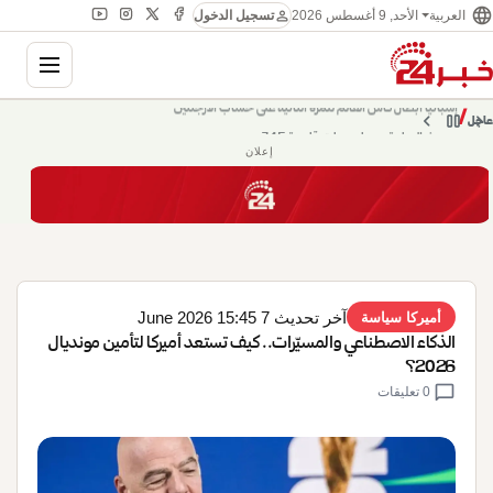
language
person
الأحد, 9 أغسطس 2026
العربية
تسجيل الدخول
gation
chevron_left
pause
/
chevron_right
حديث الساعة: سيناريوهات قادمة 745
عاجل
إعلان
آخر تحديث 7 June 2026 15:45
أميركا سياسة
الذكاء الاصطناعي والمسيّرات.. كيف تستعد أميركا لتأمين مونديال
2026؟
chat_bubble
0 تعليقات