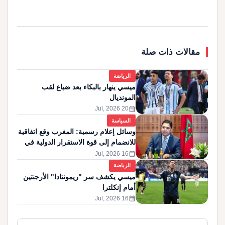
مقالات ذات صلة
الرياضة
ميسي ينهار بالبكاء بعد ضياع لقب
المونديال
calendar_month
20 Jul, 2026
السياسة
وسائل إعلام رسمية: المغرب وقع اتفاقية
للانضمام إلى قوة الاستقرار الدولية في
غزة
calendar_month
16 Jul, 2026
الرياضة
ميسي يكشف سر "ريمونتادا" الأرجنتين
أمام إنكلترا
calendar_month
16 Jul, 2026