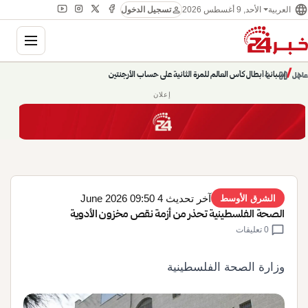
language
person
الأحد, 9 أغسطس 2026
العربية
تسجيل الدخول
gation
إسبانيا أبطال كأس العالم للمرة الثانية على حساب الأرجنتين
chevron_left
pause
/
chevron_right
عاجل
حديث الساعة: سيناريوهات قادمة 745
إعلان
آخر تحديث 4 June 2026 09:50
الشرق الأوسط
الصحة الفلسطينية تحذر من أزمة نقص مخزون الأدوية
chat_bubble
0 تعليقات
وزارة الصحة الفلسطينية