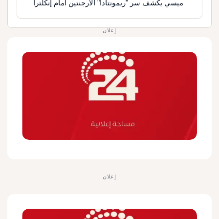
ميسي يكشف سر "ريمونتادا" الأرجنتين أمام إنكلترا
إعلان
إعلان