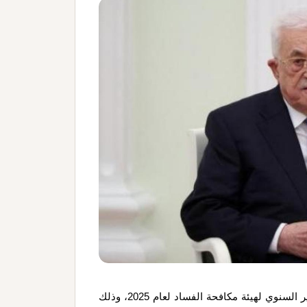
تسلّم رئيس دولة فلسطين محمود عباس ، اليوم السبت، التقرير السنوي لهيئة مكافحة الفساد لعام 2025، وذلك