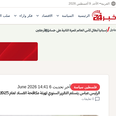
language
الأحد, 9 أغسطس 2026
العربية
expand_more
expand_more
expand_more
الرئيسية
السياسة
الاقتصاد
فكر وآراء
صلب ال
Toggle submenu for السياسة
Toggle submenu for الاقتصاد
e submenu for
/
chevron_left
pause
chevron_right
حديث الساعة: سيناريوهات قادمة 745
عاجل
حديث الساعة
آخر تحديث 6 June 2026 14:41
فلسطين سياسة
الرئيس عباس يتسلم التقرير السنوي لهيئة مكافحة الفساد لعام 2025
chat_bubble
0 تعليقات