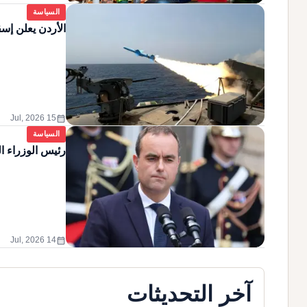
السياسة
الأردن يعلن إسق
calendar_month
15 Jul, 2026
السياسة
رئيس الوزراء ا
calendar_month
14 Jul, 2026
آخر التحديثات