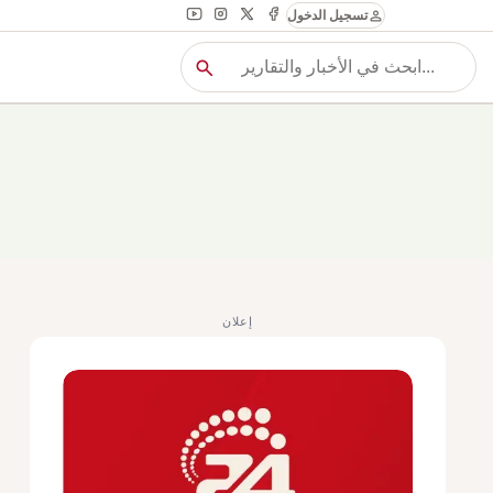
person
تسجيل الدخول
search
بح
بحث
إعلان