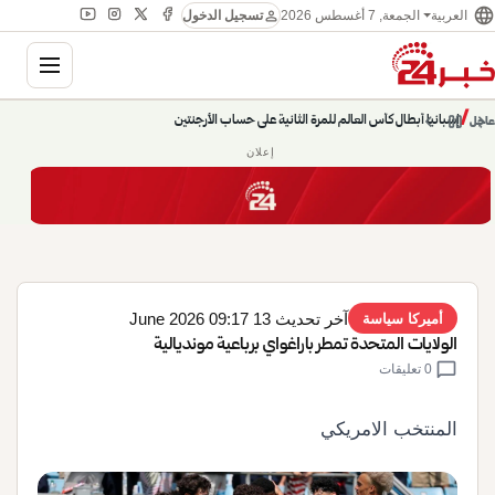
language
person
الجمعة, 7 أغسطس 2026
العربية
تسجيل الدخول
gation
إسبانيا أبطال كأس العالم للمرة الثانية على حساب الأرجنتين
chevron_left
pause
/
chevron_right
عاجل
حديث الساعة: سيناريوهات قادمة 745
إعلان
آخر تحديث 13 June 2026 09:17
أميركا سياسة
الولايات المتحدة تمطر باراغواي برباعية مونديالية
chat_bubble
0 تعليقات
المنتخب الامريكي