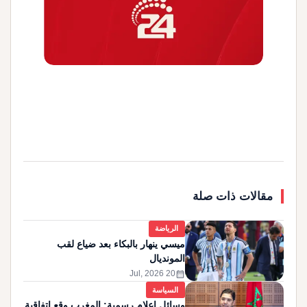
مقالات ذات صلة
الرياضة
ميسي ينهار بالبكاء بعد ضياع لقب
المونديال
calendar_month
20 Jul, 2026
السياسة
وسائل إعلام رسمية: المغرب وقع اتفاقية