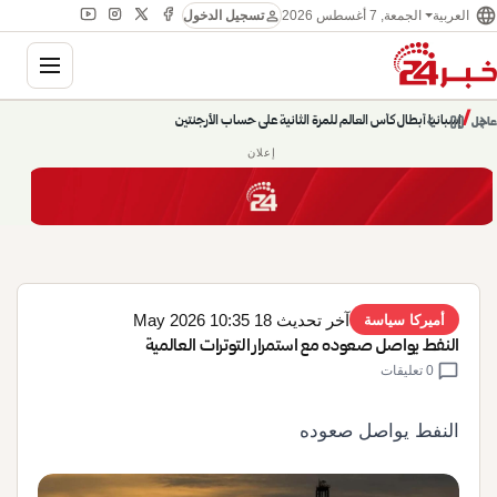
language
person
الجمعة, 7 أغسطس 2026
العربية
تسجيل الدخول
gation
chevron_left
pause
/
chevron_right
إسبانيا أبطال كأس العالم للمرة الثانية على حساب الأرجنتين
عاجل
إعلان
آخر تحديث 18 May 2026 10:35
أميركا سياسة
النفط يواصل صعوده مع استمرار التوترات العالمية
chat_bubble
0 تعليقات
النفط يواصل صعوده