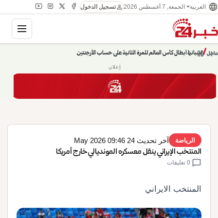
language
person
الجمعة, 7 أغسطس 2026
العربية
تسجيل الدخول
gation
إسبانيا أبطال كأس العالم للمرة الثانية على حساب الأرجنتين
chevron_left
pause
/
chevron_right
عاجل
حديث الساعة: سيناريوهات قادمة 745
إعلان
آخر تحديث 24 May 2026 09:46
الرياضة
المنتخب الإيراني ينقل معسكره المونديالي خارج أمريكا
chat_bubble
0 تعليقات
المنتخب الايراني