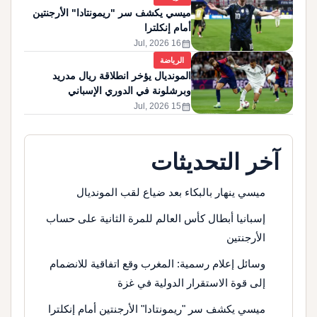
ميسي يكشف سر "ريمونتادا" الأرجنتين
أمام إنكلترا
calendar_month
16 Jul, 2026
الرياضة
المونديال يؤخر انطلاقة ريال مدريد
وبرشلونة في الدوري الإسباني
calendar_month
15 Jul, 2026
آخر التحديثات
ميسي ينهار بالبكاء بعد ضياع لقب المونديال
إسبانيا أبطال كأس العالم للمرة الثانية على حساب
الأرجنتين
وسائل إعلام رسمية: المغرب وقع اتفاقية للانضمام
إلى قوة الاستقرار الدولية في غزة
ميسي يكشف سر "ريمونتادا" الأرجنتين أمام إنكلترا