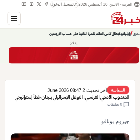
language
person
الاثنين, 10 أغسطس 2026
العربية
تسجيل الدخول
gation
chevron_left
pause
/
chevron_right
إسبانيا أبطال كأس العالم للمرة الثانية على حساب الأرجنتين
عاجل
إعلان
آخر تحديث 2 June 2026 08:47
السياسة
المندوب الأممي الفرنسي: التوغل الإسرائيلي بلبنان خطأ إستراتيجي
chat_bubble
0 تعليقات
جيروم بونافو