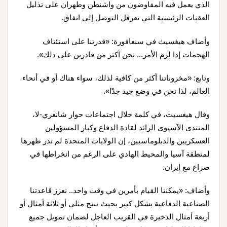
الذي يعمل فيه المفاوضون من واشنطن وطهران على تذليل
العقبات الرئيسية التي تعرقل التوصل إلى اتفاق.
وأضاف هيغسيث في سنغافورة: «قدرتنا على استئناف
الهجمات إذا لزم الأمر... نحن أكثر من قادرين على ذلك».
وتابع: «مخزوناتنا أكثر من كافية لذلك، سواء هناك أو في أنحاء
العالم، لذا نحن في وضع جيد جدًا».
وقال هيغسيث، في كلمة خلال اجتماعات حوار شانغري-لا،
المنتدى الآسيوي الرائد لقادة الدفاع وكبار المسؤولين
العسكريين والدبلوماسيين، إن الولايات المتحدة لم تدر ظهرها
لمنطقة آسيا والمحيط الهادي على الرغم من انخراطها في
صراع مع إيران.
وأضاف: «يمكننا القيام بأمرين في وقت واحد.. نعزز قاعدتنا
الصناعية الدفاعية بشكل كبير بحيث ننتج مثلي أو ثلاثة أمثال أو
أربعة أمثال الذخيرة في القريب العاجل لضمان تمويل جميع