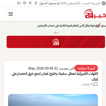
language
person
السبت, 8 أغسطس 2026
العربية
تسجيل الدخول
gation
إسبانيا أبطال كأس العالم للمرة الثانية على حساب الأرجنتين
chevron_left
pause
/
chevron_right
عاجل
حديث الساعة: سيناريوهات قادمة 745
إعلان
آخر تحديث 31 May 2026 00:49
أميركا سياسة
القوات الأميركية تعطل سفينة بخليج عُمان لمنع خرق الحصار على
إيران
chat_bubble
0 تعليقات