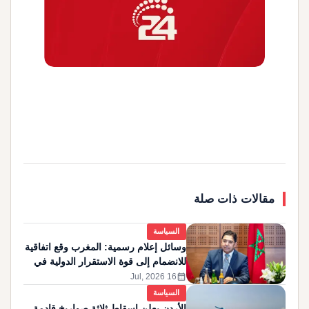
مقالات ذات صلة
السياسة
وسائل إعلام رسمية: المغرب وقع اتفاقية
للانضمام إلى قوة الاستقرار الدولية في
غزة
calendar_month
16 Jul, 2026
السياسة
الأردن يعلن إسقاط ثلاثة صواريخ قادمة