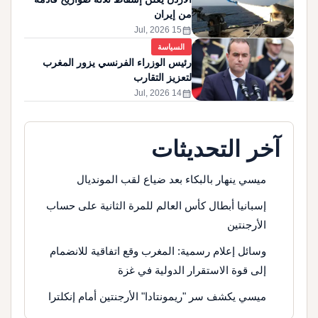
من إيران
calendar_month
15 Jul, 2026
السياسة
رئيس الوزراء الفرنسي يزور المغرب
لتعزيز التقارب
calendar_month
14 Jul, 2026
آخر التحديثات
ميسي ينهار بالبكاء بعد ضياع لقب المونديال
إسبانيا أبطال كأس العالم للمرة الثانية على حساب
الأرجنتين
وسائل إعلام رسمية: المغرب وقع اتفاقية للانضمام
إلى قوة الاستقرار الدولية في غزة
ميسي يكشف سر "ريمونتادا" الأرجنتين أمام إنكلترا