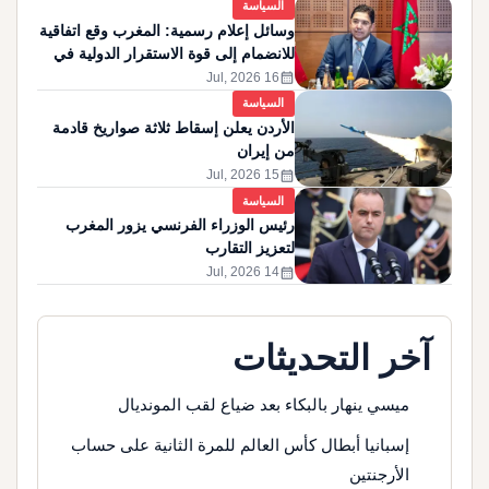
السياسة
وسائل إعلام رسمية: المغرب وقع اتفاقية
للانضمام إلى قوة الاستقرار الدولية في
غزة
calendar_month
16 Jul, 2026
السياسة
الأردن يعلن إسقاط ثلاثة صواريخ قادمة
من إيران
calendar_month
15 Jul, 2026
السياسة
رئيس الوزراء الفرنسي يزور المغرب
لتعزيز التقارب
calendar_month
14 Jul, 2026
آخر التحديثات
ميسي ينهار بالبكاء بعد ضياع لقب المونديال
إسبانيا أبطال كأس العالم للمرة الثانية على حساب
الأرجنتين