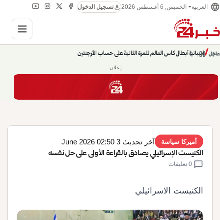
language
person
الخميس, 6 أغسطس 2026
العربية
تسجيل الدخول
gation
chevron_left
pause
/
chevron_right
إسبانيا أبطال كأس العالم للمرة الثانية على حساب الأرجنتين
عاجل
حديث الساعة: سيناريوهات قادمة 745
إعلان
آخر تحديث 3 June 2026 02:50
أميركا سياسة
الكنيست الإسرائيلي يصادق بالقراءة الأولى على حل نفسه
chat_bubble
0 تعليقات
الكنيست الاسرائيلي