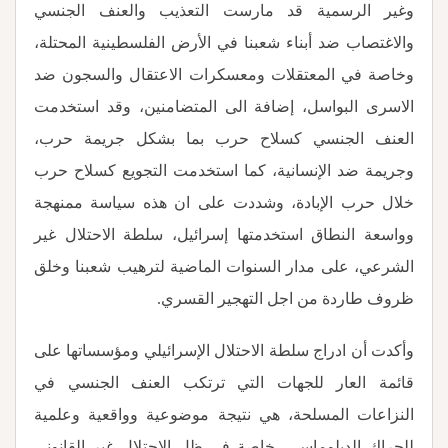
وغير الرسمية قد مارست التعذيب والعنف الجنسي
والاغتصاب ضد أبناء شعبنا في الأرض الفلسطينية المحتلة،
وخاصة في المعتقلات ومعسكرات الاعتقال والسجون ضد
الاسرى البواسل، إضافة الى المتضامنين، وقد استخدمت
العنف الجنسي كسلاح حرب بما بشكل جريمة حرب،
وجريمة ضد الإنسانية، كما استخدمت التجويع كسلاح حرب
خلال حرب الإبادة، وشددت على ان هذه سياسة ممنهجة
وواسعة النطاق استخدمتها إسرائيل، سلطة الاحتلال غير
الشرعي، على مدار السنوات الماضية لترهيب شعبنا وخلق
ظروف طاردة من اجل التهجير القسري
.
وأكدت أن ادراج سلطة الاحتلال الإسرائيلي ومؤسساتها على
قائمة العار للجهات التي ترتكب العنف الجنسي في
النزاعات المسلحة، هي نتيجة موضوعية وواقعية وعلمية
للحراك الدبلوماسي، خاصة في ظل الاحتلال غير القانوني