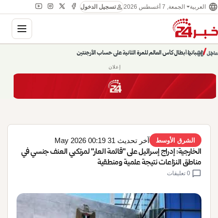
language
person
الجمعة, 7 أغسطس 2026
العربية
تسجيل الدخول
gation
إسبانيا أبطال كأس العالم للمرة الثانية على حساب الأرجنتين
chevron_left
pause
/
chevron_right
عاجل
حديث الساعة: سيناريوهات قادمة 745
إعلان
آخر تحديث 31 May 2026 00:19
الشرق الأوسط
الخارجية: إدراج إسرائيل على "قائمة العار" لمرتكبي العنف جنسي في
مناطق النزاعات نتيجة علمية ومنطقية
chat_bubble
0 تعليقات