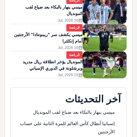
الرياضة
ميسي ينهار بالبكاء بعد ضياع لقب
المونديال
calendar_month
20 Jul, 2026
الرياضة
ميسي يكشف سر "ريمونتادا" الأرجنتين
أمام إنكلترا
calendar_month
16 Jul, 2026
الرياضة
المونديال يؤخر انطلاقة ريال مدريد
وبرشلونة في الدوري الإسباني
calendar_month
15 Jul, 2026
آخر التحديثات
ميسي ينهار بالبكاء بعد ضياع لقب المونديال
إسبانيا أبطال كأس العالم للمرة الثانية على حساب
الأرجنتين