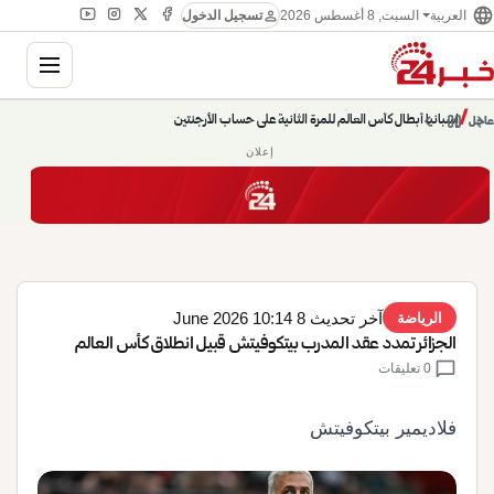
language
person
السبت, 8 أغسطس 2026
العربية
تسجيل الدخول
gation
chevron_left
pause
/
chevron_right
إسبانيا أبطال كأس العالم للمرة الثانية على حساب الأرجنتين
عاجل
إعلان
آخر تحديث 8 June 2026 10:14
الرياضة
الجزائر تمدد عقد المدرب بيتكوفيتش قبيل انطلاق كأس العالم
chat_bubble
0 تعليقات
فلاديمير بيتكوفيتش