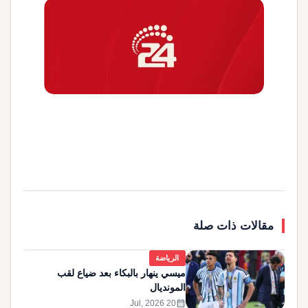
مقالات ذات صلة
الرياضة
ميسي ينهار بالبكاء بعد ضياع لقب
المونديال
calendar_month
20 Jul, 2026