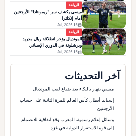
الرياضة
ميسي يكشف سر "ريمونتادا" الأرجنتين
أمام إنكلترا
calendar_month
16 Jul, 2026
الرياضة
المونديال يؤخر انطلاقة ريال مدريد
وبرشلونة في الدوري الإسباني
calendar_month
15 Jul, 2026
آخر التحديثات
ميسي ينهار بالبكاء بعد ضياع لقب المونديال
إسبانيا أبطال كأس العالم للمرة الثانية على حساب
الأرجنتين
وسائل إعلام رسمية: المغرب وقع اتفاقية للانضمام
إلى قوة الاستقرار الدولية في غزة