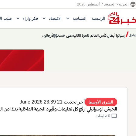
language
الجمعة, 7 أغسطس 2026
العربية
expand_more
expand_more
expand_more
الرئيسية
السياسة
الاقتصاد
فكر وآراء
صلب ال
Toggle submenu for السياسة
Toggle submenu for الاقتصاد
e submenu for
/
chevron_left
pause
chevron_right
حديث الساعة: سيناريوهات قادمة 745
عاجل
حديث الساعة
آخر تحديث 21 June 2026 23:39
الشرق الأوسط
الجيش الإسرائيلي: رفع كل تعليمات وقيود الجبهة الداخلية بدءًا من ال
chat_bubble
0 تعليقات