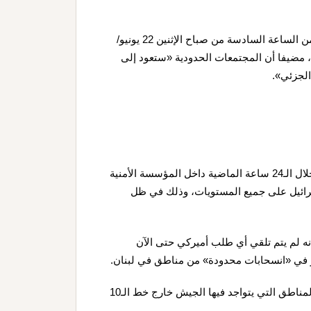
وبحسب وكالة فرانس برس، قال الجيش الإسرائيلي إنه «ابتداءً من الساعة السادسة من صباح الإثنين 22 يونيو/
جهة»، مضيفا أن المجتمعات الحدودية «ستعود إلى
لجزئي».
وذكرت القناة 12 الإسرائيلية أن «سلسلة من المشاورات جرت خلال الـ24 ساعة الماضية داخل المؤسسة الأمنية
سرائيل على جميع المستويات، وذلك في ظل
نه لم يتم تلقي أي طلب أميركي حتى الآن
ر في «انسحابات محدودة» من مناطق في لبنان.
وأضافت أن «إسرائيل تدرس إمكانية تنفيذ انسحابات جزئية من المناطق التي يتواجد فيها الجيش خارج خط الـ10