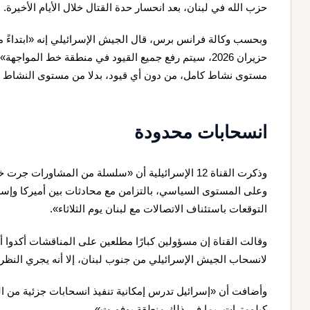
حزب الله في لبنان، بعد انحسار حدة القتال خلال الأيام الأخيرة.
حزيران 2026، سيتم رفع جميع القيود في منطقة خط الموا
مستوى نشاط كامل، من دون أي قيود، بدلا من مستوى النشاط ا
انسحابات محدودة
وعلى المستوى السياسي، بالتزامن مع محادثات بين أميركا وإ
التوقعات باستئناف الاتصالات مع لبنان يوم الثلاثاء».
وقالت القناة إن مسؤولين كبارًا مطلعين على المناقشات أكدوا أ
لانسحاب الجيش الإسرائيلي من جنوب لبنان، إلا أنه يجري النظ
كيلومترات، بما في ذلك منطقة بوفورت».