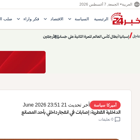
language
الجمعة, 7 أغسطس 2026
العربية
expand_more
expand_more
expand_more
الرئيسية
السياسة
الاقتصاد
فكر وآراء
صلب ال
Toggle submenu for السياسة
Toggle submenu for الاقتصاد
e submenu for
/
chevron_left
pause
chevron_right
حديث الساعة: سيناريوهات قادمة 745
عاجل
حديث الساعة
آخر تحديث 21 June 2026 23:51
أميركا سياسة
الداخلية القطرية: إصابات في انفجار داخلي بأحد المصانع
chat_bubble
0 تعليقات