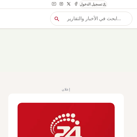
person
تسجيل الدخول
search
بح
بحث
إعلان