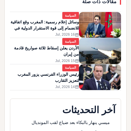
مقالات ذات صلة
السياسة
وسائل إعلام رسمية: المغرب وقع اتفاقية
للانضمام إلى قوة الاستقرار الدولية في
غزة
calendar_month
16 Jul, 2026
السياسة
الأردن يعلن إسقاط ثلاثة صواريخ قادمة
من إيران
calendar_month
15 Jul, 2026
السياسة
رئيس الوزراء الفرنسي يزور المغرب
لتعزيز التقارب
calendar_month
14 Jul, 2026
آخر التحديثات
ميسي ينهار بالبكاء بعد ضياع لقب المونديال