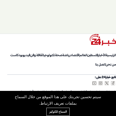
الرئيسية
الأخبار
فلسطين
العالم
اقتصاد
رياضة
صحة
تكنولوجيا
ثقافة وفن
فيديو
بودكاست
من نحن
اتصل بنا
تابع خبار24 على:
شروط الاستخدام
سياسة الخصوصية
سياسة ملفات الارتباط
اتصل بنا
أعلن معنا
من نحن
سيتم تحسين تجربتك على هذا الموقع من خلال السماح
خريطة الموقع
الأرشيف
بملفات تعريف الارتباط.
السماح للكوكيز
© 2026 Khabar24. جميع الحقوق محفوظة.