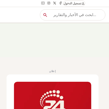
person
تسجيل الدخول
search
بح
بحث
إعلان