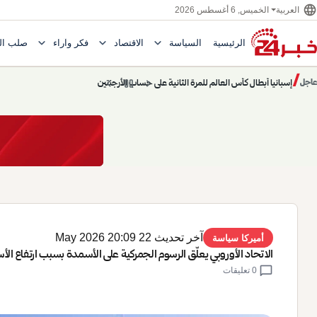
language
الخميس, 6 أغسطس 2026
العربية
expand_more
expand_more
expand_more
الرئيسية
السياسة
الاقتصاد
فكر وآراء
صلب ال
Toggle submenu for السياسة
Toggle submenu for الاقتصاد
e submenu for
/
chevron_left
pause
chevron_right
حديث الساعة: سيناريوهات قادمة 745
عاجل
حديث الساعة
آخر تحديث 22 May 2026 20:09
أميركا سياسة
الاتحاد الأوروبي يعلّق الرسوم الجمركية على الأسمدة بسبب ارتفاع الأس
chat_bubble
0 تعليقات