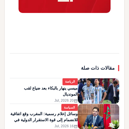
مقالات ذات صلة
الرياضة
ميسي ينهار بالبكاء بعد ضياع لقب
المونديال
calendar_month
20 Jul, 2026
السياسة
وسائل إعلام رسمية: المغرب وقع اتفاقية
للانضمام إلى قوة الاستقرار الدولية في
غزة
calendar_month
16 Jul, 2026