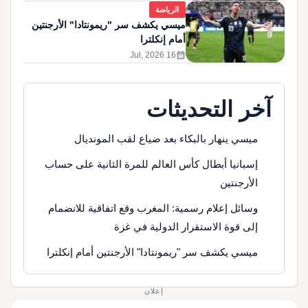
الرياضة
ميسي يكشف سر "ريمونتادا" الأرجنتين
أمام إنكلترا
calendar_month
16 Jul, 2026
آخر التحديثات
ميسي ينهار بالبكاء بعد ضياع لقب المونديال
إسبانيا أبطال كأس العالم للمرة الثانية على حساب
الأرجنتين
وسائل إعلام رسمية: المغرب وقع اتفاقية للانضمام
إلى قوة الاستقرار الدولية في غزة
ميسي يكشف سر "ريمونتادا" الأرجنتين أمام إنكلترا
إعلان