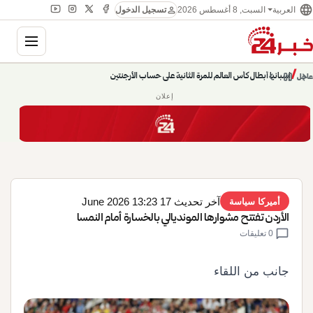
language
person
السبت, 8 أغسطس 2026
العربية
تسجيل الدخول
gation
إسبانيا أبطال كأس العالم للمرة الثانية على حساب الأرجنتين
chevron_left
pause
/
chevron_right
عاجل
حديث الساعة: سيناريوهات قادمة 745
إعلان
آخر تحديث 17 June 2026 13:23
أميركا سياسة
الأردن تفتتح مشوارها المونديالي بالخسارة أمام النمسا
chat_bubble
0 تعليقات
جانب من اللقاء