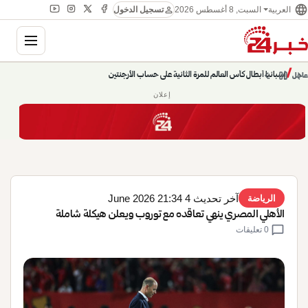
language
person
السبت, 8 أغسطس 2026
العربية
تسجيل الدخول
gation
إسبانيا أبطال كأس العالم للمرة الثانية على حساب الأرجنتين
chevron_left
pause
/
chevron_right
عاجل
حديث الساعة: سيناريوهات قادمة 745
إعلان
آخر تحديث 4 June 2026 21:34
الرياضة
الأهلي المصري ينهي تعاقده مع توروب ويعلن هيكلة شاملة
chat_bubble
0 تعليقات