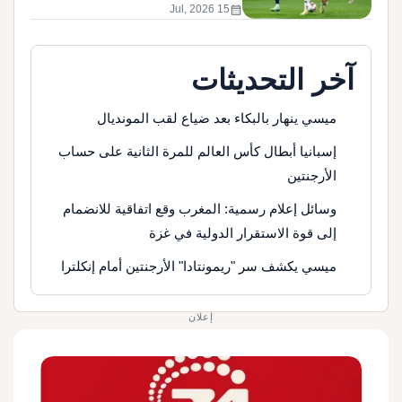
calendar_month
15 Jul, 2026
آخر التحديثات
ميسي ينهار بالبكاء بعد ضياع لقب المونديال
إسبانيا أبطال كأس العالم للمرة الثانية على حساب
الأرجنتين
وسائل إعلام رسمية: المغرب وقع اتفاقية للانضمام
إلى قوة الاستقرار الدولية في غزة
ميسي يكشف سر "ريمونتادا" الأرجنتين أمام إنكلترا
إعلان