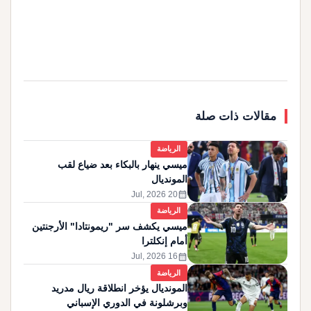
مقالات ذات صلة
الرياضة
ميسي ينهار بالبكاء بعد ضياع لقب
المونديال
calendar_month
20 Jul, 2026
الرياضة
ميسي يكشف سر "ريمونتادا" الأرجنتين
أمام إنكلترا
calendar_month
16 Jul, 2026
الرياضة
المونديال يؤخر انطلاقة ريال مدريد
وبرشلونة في الدوري الإسباني