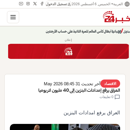
language
person
الخميس, 6 أغسطس 2026
العربية
تسجيل الدخول
gation
إسبانيا أبطال كأس العالم للمرة الثانية على حساب الأرجنتين
chevron_left
pause
/
chevron_right
عاجل
حديث الساعة: سيناريوهات قادمة 745
إعلان
آخر تحديث 31 May 2026 08:45
الاقتصاد
العراق يرفع إمدادات البنزين إلى 40 مليون لتر يوميا
chat_bubble
0 تعليقات
العراق يرفع امدادات البنزين