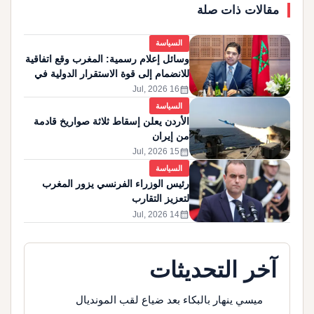
مقالات ذات صلة
السياسة
وسائل إعلام رسمية: المغرب وقع اتفاقية
للانضمام إلى قوة الاستقرار الدولية في
غزة
calendar_month
16 Jul, 2026
السياسة
الأردن يعلن إسقاط ثلاثة صواريخ قادمة
من إيران
calendar_month
15 Jul, 2026
السياسة
رئيس الوزراء الفرنسي يزور المغرب
لتعزيز التقارب
calendar_month
14 Jul, 2026
آخر التحديثات
ميسي ينهار بالبكاء بعد ضياع لقب المونديال