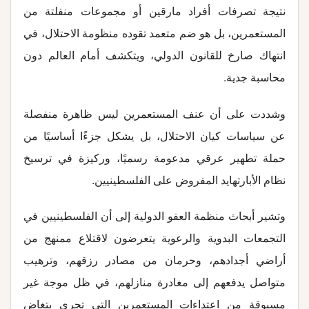
نتيجة تصرفات أفراد مارقين أو مجموعات منفلتة من
المستعمرين، بل هو ضم متعمد تقوده منظومة الاحتلال، في
انتهاك صارخ للقانون الدولي، ويتكشف أمام العالم دون
محاسبة جدية
.
وشددت على أن عنف المستعمرين ليس ظاهرة منفصلة
عن سياسات كيان الاحتلال، بل يشكل جزءًا أساسيًا من
حملة تطهير عرقي مدعومة رسميًا، وركيزة في ترسيخ
نظام الأبارتهايد المفروض على الفلسطينيين
.
وتشير أبحاث منظمة العفو الدولية إلى أن الفلسطينيين في
التجمعات البدوية والرعوية يتعرضون لاقتلاع ممنهج من
أراضي أجدادهم، وحرمان من مصادر رزقهم، وترهيب
متواصل يدفعهم إلى مغادرة منازلهم، في ظل موجة غير
مسبوقة من اعتداءات المستعمرين التي تجري بتغاضٍ