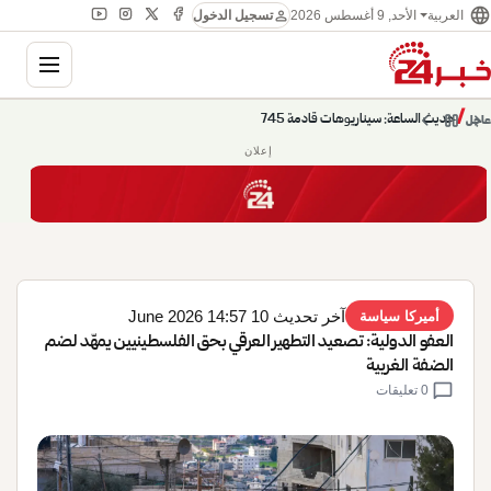
language
person
الأحد, 9 أغسطس 2026
العربية
تسجيل الدخول
gation
chevron_left
pause
/
chevron_right
حديث الساعة: سيناريوهات قادمة 745
عاجل
إعلان
آخر تحديث 10 June 2026 14:57
أميركا سياسة
العفو الدولية: تصعيد التطهير العرقي بحق الفلسطينيين يمهّد لضم
الضفة الغربية
chat_bubble
0 تعليقات