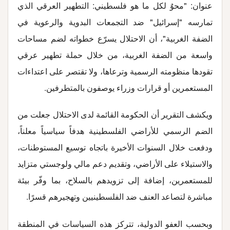
عنوان: "محوٌ لكل ما هو فلسطيني: التطهير العرقي الذي
تمارسه "إسرائيل" ضد التجمعات البدوية والرعوية في
الضفة الغربية"، أن الاحتلال يسرّع خطواته لضم مساحات
واسعة من الضفة الغربية، من خلال حملة تطهير عرقي
تقودها منظومته الرسمية وترعاها، ولا تقتصر على اعتداءات
المستعمرين أو قرارات وزراء يوصفون بالمتطرفين
.
ويكشف التقرير أن الحكومة القائمة لدى الاحتلال جعلت من
الضم الرسمي للأراضي الفلسطينية هدفاً سياسياً معلناً،
ودفعت خلال السنوات الأخيرة باتجاه توسيع المستوطنات،
والاستيلاء على الأراضي، وتقديم دعم مالي ولوجستي متزايد
للمستعمرين، إضافة إلى تزويدهم بالسلاح، بما وفّر بيئة
مباشرة لتصاعد العنف ضد الفلسطينيين وتهجيرهم قسرًا
.
وبحسب العفو الدولية، تتركز هذه السياسات في المنطقة