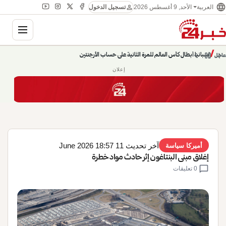
language
person
الأحد, 9 أغسطس 2026
العربية
تسجيل الدخول
gation
chevron_left
pause
/
chevron_right
إسبانيا أبطال كأس العالم للمرة الثانية على حساب الأرجنتين
عاجل
إعلان
آخر تحديث 11 June 2026 18:57
أميركا سياسة
إغلاق مبنى البنتاغون إثر حادث مواد خطرة
chat_bubble
0 تعليقات