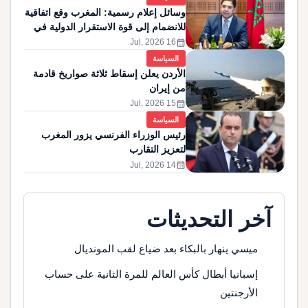
وسائل إعلام رسمية: المغرب وقع اتفاقية
للانضمام إلى قوة الاستقرار الدولية في
غزة
calendar_month
16 Jul, 2026
السياسة
الأردن يعلن إسقاط ثلاثة صواريخ قادمة
من إيران
calendar_month
15 Jul, 2026
السياسة
رئيس الوزراء الفرنسي يزور المغرب
لتعزيز التقارب
calendar_month
14 Jul, 2026
آخر التحديثات
ميسي ينهار بالبكاء بعد ضياع لقب المونديال
إسبانيا أبطال كأس العالم للمرة الثانية على حساب
الأرجنتين