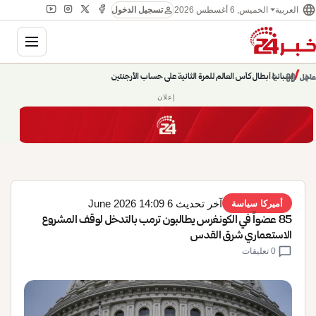
language
person
الخميس, 6 أغسطس 2026
العربية
تسجيل الدخول
gation
إسبانيا أبطال كأس العالم للمرة الثانية على حساب الأرجنتين
chevron_left
pause
/
chevron_right
عاجل
حديث الساعة: سيناريوهات قادمة 745
إعلان
آخر تحديث 6 June 2026 14:09
أميركا سياسة
85 عضواً في الكونغرس يطالبون ترمب بالتدخل لوقف المشروع
الاستعماري شرق القدس
chat_bubble
0 تعليقات