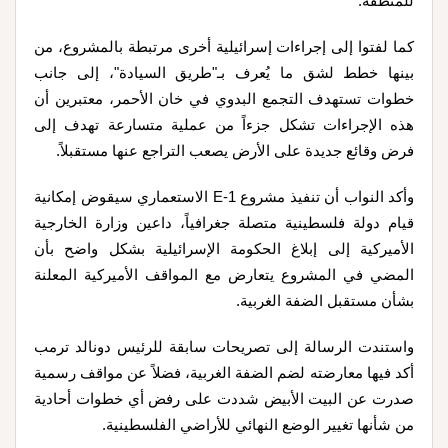
للمنطقة.
كما لفتوا إلى إجراءات إسرائيلية أخرى مرتبطة بالمشروع، من
بينها خطط لشق ما يُعرف بـ"طريق السيادة"، إلى جانب
خطوات تستهدف التجمع البدوي في خان الأحمر، معتبرين أن
هذه الإجراءات تشكل جزءاً من عملية متسارعة تهدف إلى
فرض وقائع جديدة على الأرض يصعب التراجع عنها مستقبلاً.
وأكد النواب أن تنفيذ مشروع E-1 الاستعماري سيقوض إمكانية
قيام دولة فلسطينية متصلة جغرافياً، داعين وزارة الخارجية
الأميركية إلى إبلاغ الحكومة الإسرائيلية بشكل واضح بأن
المضي في المشروع يتعارض مع المواقف الأميركية المعلنة
بشأن مستقبل الضفة الغربية.
واستندت الرسالة إلى تصريحات سابقة للرئيس دونالد ترمب
أكد فيها معارضته لضم الضفة الغربية، فضلاً عن مواقف رسمية
صدرت عن البيت الأبيض شددت على رفض أي خطوات أحادية
من شأنها تغيير الوضع النهائي للأراضي الفلسطينية.