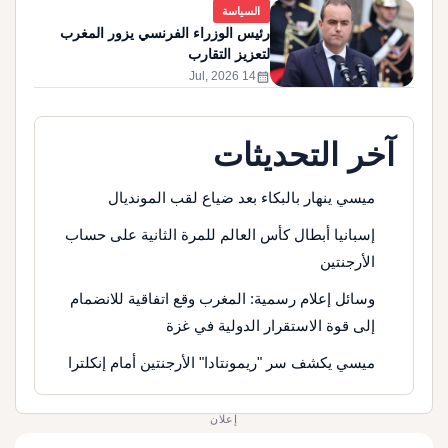
السياسة
رئيس الوزراء الفرنسي يزور المغرب
لتعزيز التقارب
calendar_month
14 Jul, 2026
آخر التحديثات
ميسي ينهار بالبكاء بعد ضياع لقب المونديال
إسبانيا أبطال كأس العالم للمرة الثانية على حساب
الأرجنتين
وسائل إعلام رسمية: المغرب وقع اتفاقية للانضمام
إلى قوة الاستقرار الدولية في غزة
ميسي يكشف سر "ريمونتادا" الأرجنتين أمام إنكلترا
إعلان