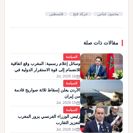
محمود عباس
حركة فتح
فلسطين
مقالات ذات صلة
السياسة
وسائل إعلام رسمية: المغرب وقع اتفاقية
للانضمام إلى قوة الاستقرار الدولية في
غزة
calendar_month
16 Jul, 2026
السياسة
الأردن يعلن إسقاط ثلاثة صواريخ قادمة
من إيران
calendar_month
15 Jul, 2026
السياسة
رئيس الوزراء الفرنسي يزور المغرب
لتعزيز التقارب
calendar_month
14 Jul, 2026