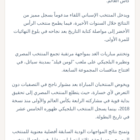
كأس العالم.
ويدخل المنتخب الإسباني اللقاء مدعوماً بسجل مميز من
النتائج خلال السنوات الأخيرة، فيما يطمح منتخب الرأس
الأخضر إلى مواصلة كتابة التاريخ بعد نجاحه في بلوغ النهائيات
للمرة الأولى.
وتختتم مباريات الغد بمواجهة مرتقبة تجمع المنتخب المصري
ونظيره البلجيكي على ملعب "لومن فيلد" بمدينة سياتل، في
افتتاح منافسات المجموعة السابعة.
ويخوض المنتخبان المباراة بعد مشوار ناجح في التصفيات دون
التعرض لأي خسارة، حيث يتطلع المنتخب المصري إلى تحقيق
بداية قوية في مشاركته الرابعة بكأس العالم والأولى منذ نسخة
2018، بينما يسجل المنتخب البلجيكي ظهوره الخامس عشر
في تاريخ البطولة.
وتمنح نتائج المواجهات الودية السابقة أفضلية معنوية للمنتخب
المصري، بعدما حقق ثلاثة انتصارات مقابل فوز واحد للمنتخب