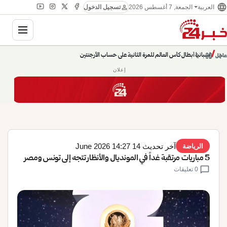
language
person
الجمعة, 7 أغسطس 2026
العربية
تسجيل الدخول
gation
إسبانيا أبطال كأس العالم للمرة الثانية على حساب الأرجنتين
chevron_left
pause
/
chevron_right
حديث الساعة: سيناريوهات قادمة 745
عاجل
إعلان
آخر تحديث 14 June 2026 14:27
الرياضة
5 مباريات مرتقبة غداً في المونديال والأنظار تتجه إلى تونس ومصر
chat_bubble
0 تعليقات