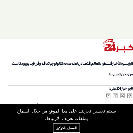
الرئيسية
الأخبار
فلسطين
العالم
اقتصاد
رياضة
صحة
تكنولوجيا
ثقافة وفن
فيديو
بودكاست
من نحن
اتصل بنا
تابع خبار24 على:
شروط الاستخدام
سياسة الخصوصية
سياسة ملفات الارتباط
اتصل بنا
أعلن معنا
من نحن
سيتم تحسين تجربتك على هذا الموقع من خلال السماح
خريطة الموقع
الأرشيف
بملفات تعريف الارتباط.
السماح للكوكيز
© 2026 Khabar24. جميع الحقوق محفوظة.