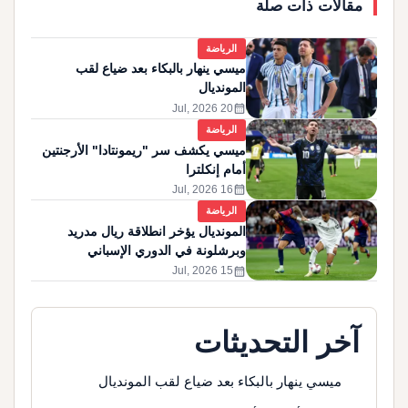
مقالات ذات صلة
الرياضة
ميسي ينهار بالبكاء بعد ضياع لقب
المونديال
calendar_month
20 Jul, 2026
الرياضة
ميسي يكشف سر "ريمونتادا" الأرجنتين
أمام إنكلترا
calendar_month
16 Jul, 2026
الرياضة
المونديال يؤخر انطلاقة ريال مدريد
وبرشلونة في الدوري الإسباني
calendar_month
15 Jul, 2026
آخر التحديثات
ميسي ينهار بالبكاء بعد ضياع لقب المونديال