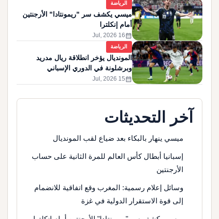
الرياضة
ميسي يكشف سر "ريمونتادا" الأرجنتين
أمام إنكلترا
calendar_month
16 Jul, 2026
الرياضة
المونديال يؤخر انطلاقة ريال مدريد
وبرشلونة في الدوري الإسباني
calendar_month
15 Jul, 2026
آخر التحديثات
ميسي ينهار بالبكاء بعد ضياع لقب المونديال
إسبانيا أبطال كأس العالم للمرة الثانية على حساب
الأرجنتين
وسائل إعلام رسمية: المغرب وقع اتفاقية للانضمام
إلى قوة الاستقرار الدولية في غزة
ميسي يكشف سر "ريمونتادا" الأرجنتين أمام إنكلترا