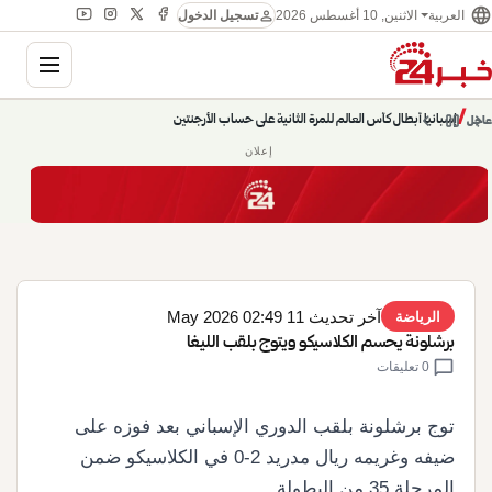
language
person
الاثنين, 10 أغسطس 2026
العربية
تسجيل الدخول
gation
chevron_left
pause
/
chevron_right
إسبانيا أبطال كأس العالم للمرة الثانية على حساب الأرجنتين
عاجل
إعلان
آخر تحديث 11 May 2026 02:49
الرياضة
برشلونة يحسم الكلاسيكو ويتوج بلقب الليغا
chat_bubble
0 تعليقات
توج برشلونة بلقب الدوري الإسباني بعد فوزه على
ضيفه وغريمه ريال مدريد 2-0 في الكلاسيكو ضمن
المرحلة 35 من البطولة.