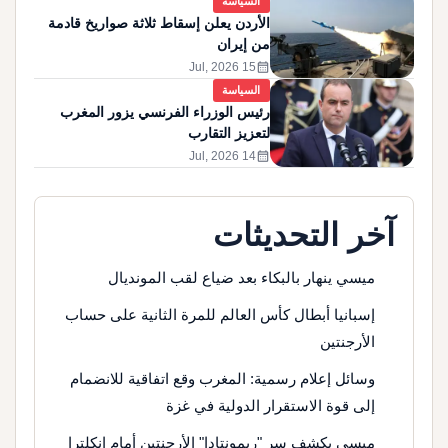
السياسة
الأردن يعلن إسقاط ثلاثة صواريخ قادمة
من إيران
calendar_month
15 Jul, 2026
السياسة
رئيس الوزراء الفرنسي يزور المغرب
لتعزيز التقارب
calendar_month
14 Jul, 2026
آخر التحديثات
ميسي ينهار بالبكاء بعد ضياع لقب المونديال
إسبانيا أبطال كأس العالم للمرة الثانية على حساب
الأرجنتين
وسائل إعلام رسمية: المغرب وقع اتفاقية للانضمام
إلى قوة الاستقرار الدولية في غزة
ميسي يكشف سر "ريمونتادا" الأرجنتين أمام إنكلترا