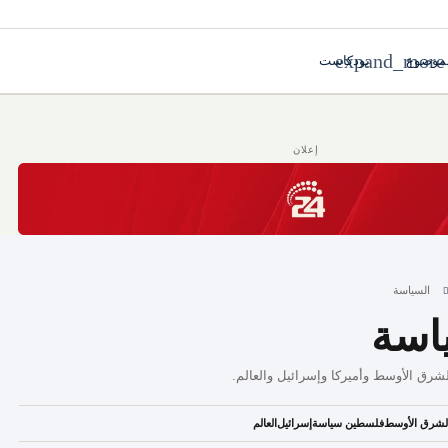
expand_more
موضوع
بودكاست
Toggl فكر وآراء
Toggle submenu for صلب الموضوع
إعلان
السياسة
اسة
شرق الأوسط وأميركا وإسرائيل والعالم.
لشرق الأوسط
فلسطين سياسة
إسرائيل
العالم