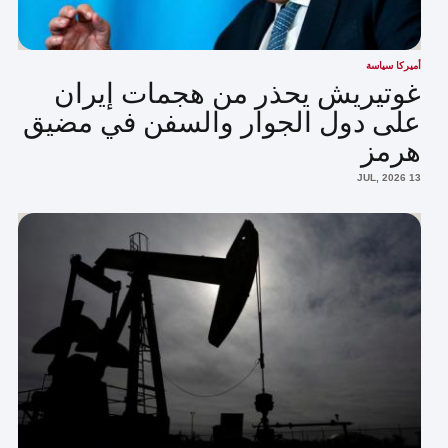
أميركا سياسة
غوتيريش يحذر من هجمات إيران
على دول الجوار والسفن في مضيق
هرمز
13 JUL, 2026