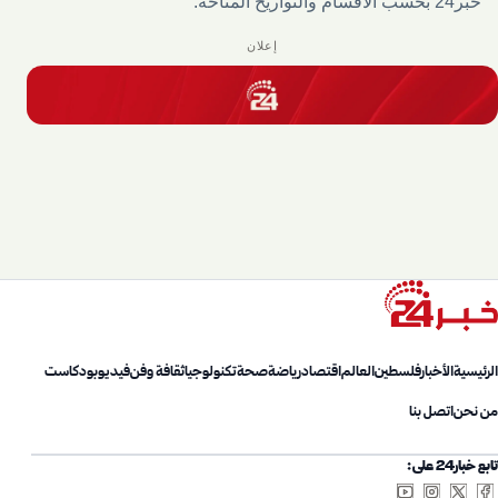
خبر24 بحسب الأقسام والتواريخ المتاحة.
إعلان
الرئيسية
الأخبار
فلسطين
العالم
اقتصاد
رياضة
صحة
تكنولوجيا
ثقافة وفن
فيديو
بودكاست
من نحن
اتصل بنا
تابع خبار24 على: