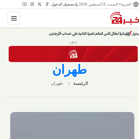
language
person
العربية
السبت, 8 أغسطس 2026
تسجيل الدخول
ation
chevron_left
pause
/
chevron_right
إسبانيا أبطال كأس العالم للمرة الثانية على حساب الأرجنتين
عاجل
إعلان
طهران
الرئيسية
طهران