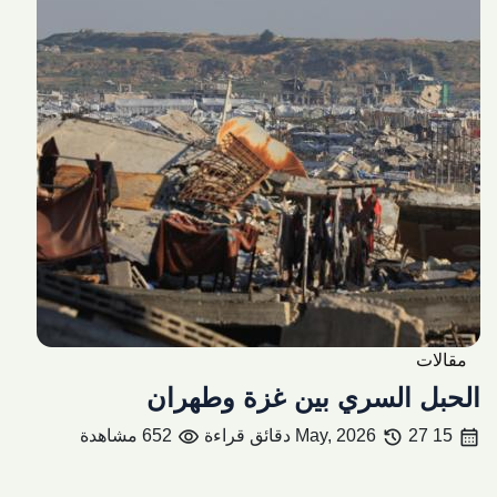
مقالات
الحبل السري بين غزة وطهران
visibility
history
calendar_month
15 May, 2026
27 دقائق قراءة
652 مشاهدة