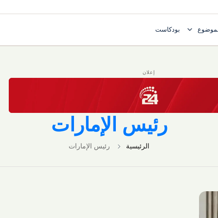
expand_more
موضوع
بودكاست
Toggl فكر وآراء
Toggle submenu for صلب الموضوع
إعلان
رئيس الإمارات
الرئيسية
رئيس الإمارات