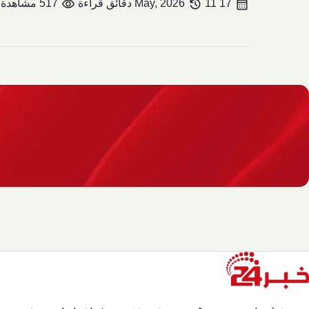
visibility
history
calendar_month
17 May, 2026
11 دقائق قراءة
517 مشاهدة