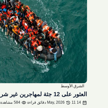
الشرق الأوسط
العثور على 12 جثة لمهاجرين غير شرعيين قبالة سواحل شمال مصر
visibility
history
calendar_month
14 May, 2026
11 دقائق قراءة
584 مشاهدة