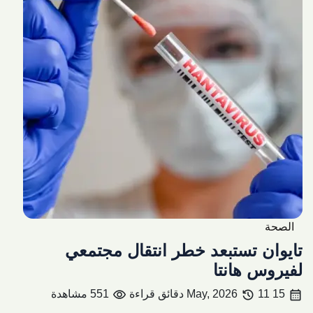
الصحة
تايوان تستبعد خطر انتقال مجتمعي
لفيروس هانتا
visibility
history
calendar_month
15 May, 2026
11 دقائق قراءة
551 مشاهدة