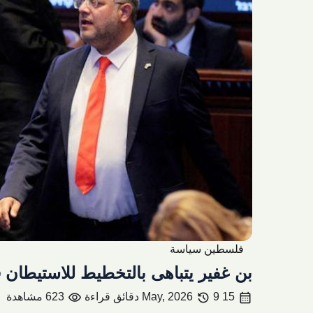
فلسطين سياسة
بن غفير يتباهى بالتخطيط للاستيطان 
visibility
history
calendar_month
15 May, 2026
9 دقائق قراءة
623 مشاهدة