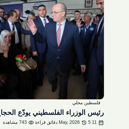
فلسطين محلي
رئيس الوزراء الفلسطيني يودّع الحجا
visibility
history
calendar_month
11 May, 2026
5 دقائق قراءة
743 مشاهدة