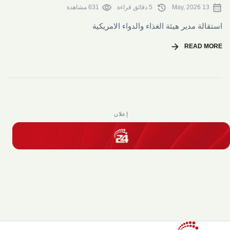
visibility
history
calendar_month
13 May, 2026
5 دقائق قراءة
631 مشاهدة
استقالة مدير هيئة الغذاء والدواء الامريكية
arrow_forward
READ MORE
إعلان