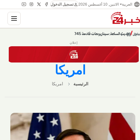
language
person
العربية
الاثنين, 10 أغسطس 2026
تسجيل الدخول
ation
chevron_left
pause
/
chevron_right
حديث الساعة: سيناريوهات قادمة 745
عاجل
إعلان
امريكا
الرئيسية
امريكا