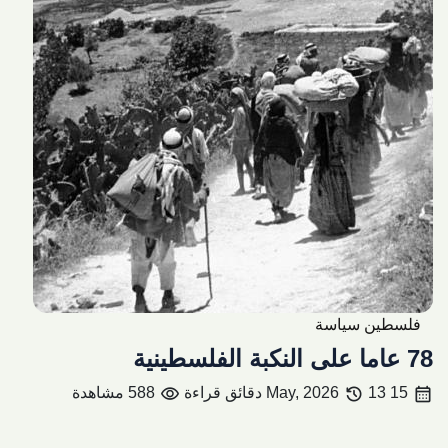
فلسطين سياسة
78 عاما على النكبة الفلسطينية
visibility
history
calendar_month
15 May, 2026
13 دقائق قراءة
588 مشاهدة