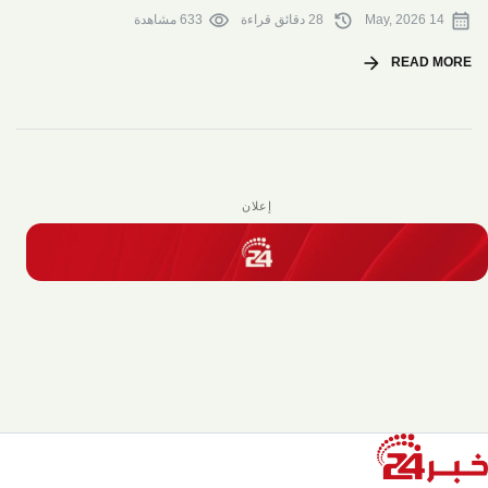
visibility
history
calendar_month
14 May, 2026
28 دقائق قراءة
633 مشاهدة
arrow_forward
READ MORE
إعلان