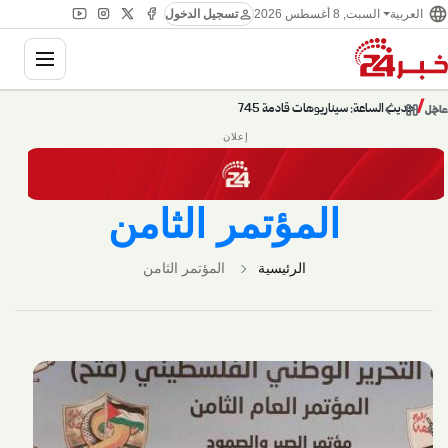
language
person
العربية
السبت, 8 أغسطس 2026
تسجيل الدخول
ation
chevron_left
pause
/
chevron_right
حديث الساعة: سيناريوهات قادمة 745
عاجل
إعلان
المؤتمر الثامن
الرئيسية
المؤتمر الثامن