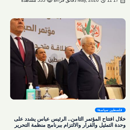
visibility
history
calendar_month
17 May, 2026
11 دقائق قراءة
533 مشاهدة
share
فلسطين سياسة
خلال افتتاح المؤتمر الثامن.. الرئيس عباس يشدد على
وحدة التمثيل والقرار والالتزام ببرنامج منظمة التحرير