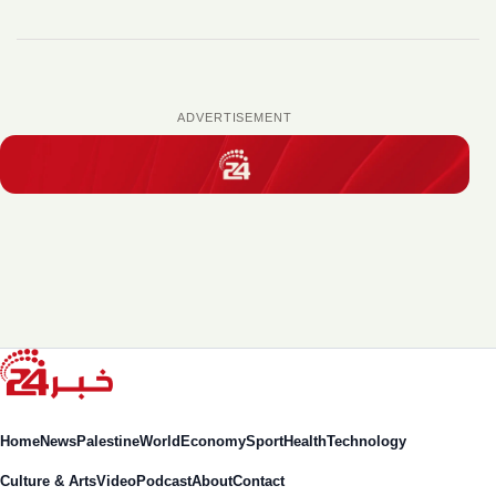
ADVERTISEMENT
Home
News
Palestine
World
Economy
Sport
Health
Technology
Culture & Arts
Video
Podcast
About
Contact